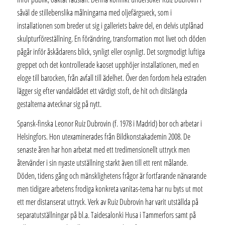
såväl de stillebenslika målningarna med oljefärgsveck, som i
installationen som breder ut sig i galleriets bakre del, en delvis utplånad
skulpturföreställning. En förändring, transformation mot livet och döden
pågår inför åskådarens blick, synligt eller osynligt. Det sorgmodigt luftiga
greppet och det kontrollerade kaoset upphöjer installationen, med en
eloge till barocken, från avfall till ädelhet. Över den fordom hela estraden
lägger sig efter vandaldådet ett värdigt stoft, de hit och ditslängda
gestalterna avtecknar sig på nytt.
Spansk-finska Leonor Ruiz Dubrovin (f. 1978 i Madrid) bor och arbetar i
Helsingfors. Hon utexaminerades från Bildkonstakademin 2008. De
senaste åren har hon arbetat med ett tredimensionellt uttryck men
återvänder i sin nyaste utställning starkt även till ett rent målande.
Döden, tidens gång och mänsklighetens frågor är fortfarande närvarande
men tidigare arbetens frodiga konkreta vanitas-tema har nu byts ut mot
ett mer distanserat uttryck. Verk av Ruiz Dubrovin har varit utställda på
separatutställningar på bl.a. Taidesalonki Husa i Tammerfors samt på