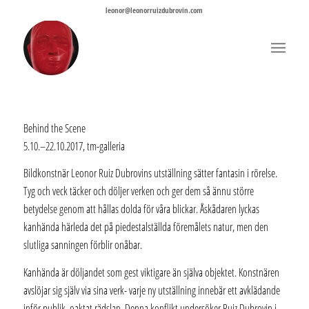
leonor@leonorruizdubrovin.com
Behind the Scene
5.10.–22.10.2017, tm-galleria
Bildkonstnär Leonor Ruiz Dubrovins utställning sätter fantasin i rörelse.
Tyg och veck täcker och döljer verken och ger dem så ännu större
betydelse genom att hållas dolda för våra blickar. Åskådaren lyckas
kanhända härleda det på piedestalställda föremålets natur, men den
slutliga sanningen förblir onåbar.
Kanhända är döljandet som gest viktigare än själva objektet. Konstnären
avslöjar sig själv via sina verk- varje ny utställning innebär ett avklädande
inför publik, oaktat rädslan. Denna konflikt undersöker Ruiz Dubrovin i